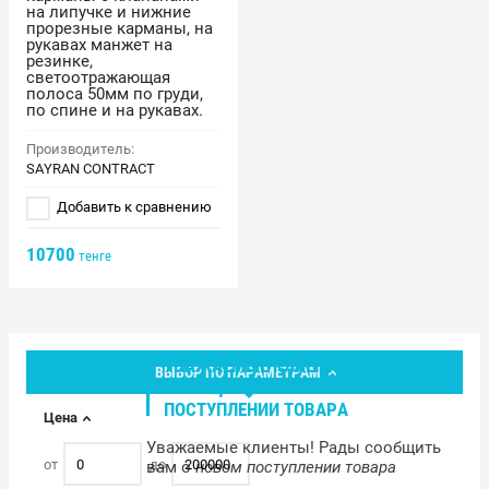
на липучке и нижние
прорезные карманы, на
рукавах манжет на
резинке,
светоотражающая
полоса 50мм по груди,
по спине и на рукавах.
Производитель:
SAYRAN CONTRACT
Добавить к сравнению
10700
тенге
УВАЖАЕМЫЕ КЛИЕНТЫ! РАДЫ
ВЫБОР ПО ПАРАМЕТРАМ
СООБЩИТЬ ВАМ О НОВОМ
ПОСТУПЛЕНИИ ТОВАРА
Цена
Уважаемые клиенты! Рады сообщить
от
до
вам о
новом поступлении товара